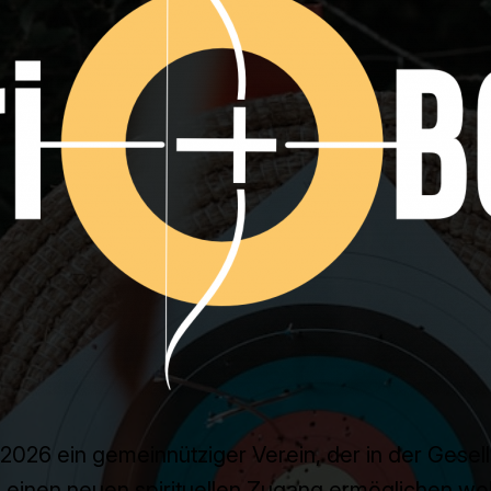
it 2026 ein gemeinnütziger Verein, der in der Ges
 einen neuen spirituellen Zugang ermöglichen wol