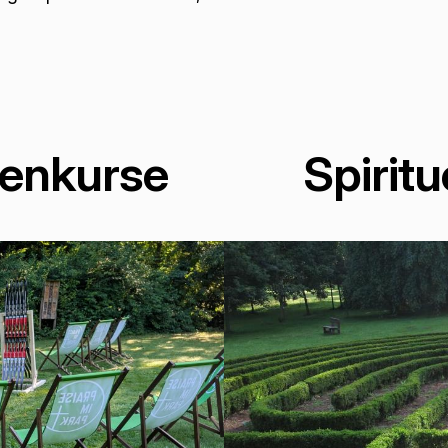
genkurse
Spirit