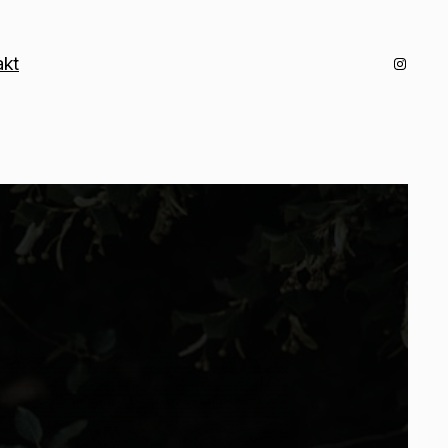
Instagr
akt