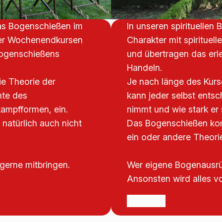
das Bogenschießen im
In unseren spirituellen
oder Wochenendkursen
Charakter mit spirituel
Bogenschießens
und übertragen das er
Handeln.
ie Theorie der
Je nach länge des Kurse
hte des
kann jeder selbst entsch
ampfformen, ein.
nimmt und wie stark er s
natürlich auch nicht
Das Bogenschießen komm
ein oder andere Theorie 
gerne mitbringen.
Wer eigene Bogenausrüs
Ansonsten wird alles vo
Mehr Infos