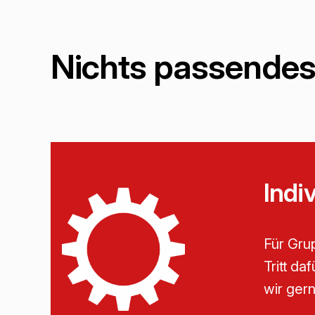
Nichts passendes
Indi
Für Grup
Tritt da
wir ger